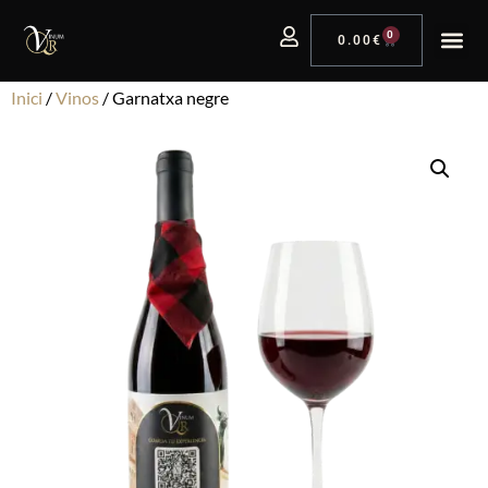
0
0.00
€
Inici
/
Vinos
/ Garnatxa negre