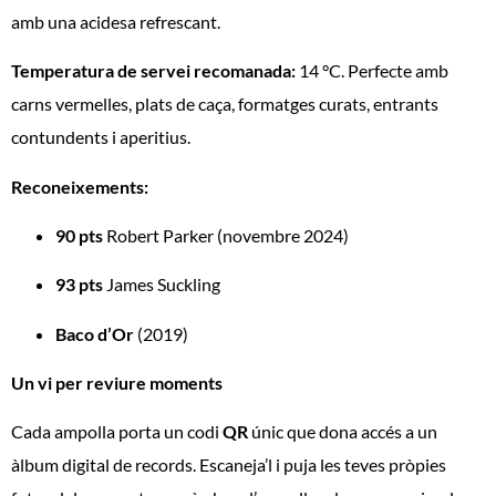
amb una acidesa refrescant.
Temperatura de servei recomanada:
14 °C. Perfecte amb
carns vermelles, plats de caça, formatges curats, entrants
contundents i aperitius.
Reconeixements:
90 pts
Robert Parker (novembre 2024)
93 pts
James Suckling
Baco d’Or
(2019)
Un vi per reviure moments
Cada ampolla porta un codi
QR
únic que dona accés a un
àlbum digital de records. Escaneja’l i puja les teves pròpies