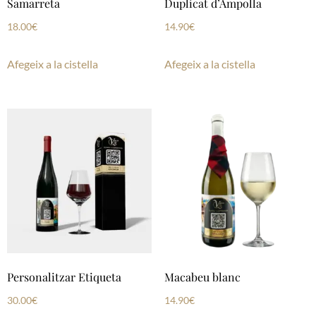
Samarreta
Duplicat d’Ampolla
18.00
€
14.90
€
Afegeix a la cistella
Afegeix a la cistella
Personalitzar Etiqueta
Macabeu blanc
30.00
€
14.90
€