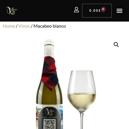
0
0.00
€
Home
/
Vinos
/ Macabeo bianco